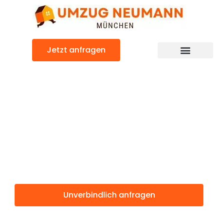
Zum
Inhalt
springen
Jetzt anfragen
Günstiger Salzgitter Umzug
Umzug
München
Salzgitter
Unverbindlich anfragen