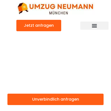
Zum
Inhalt
springen
Jetzt anfragen
Günstiger Düsseldorf Umzug
Umzug
München
Düsseldorf
Unverbindlich anfragen