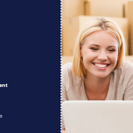
ent
s