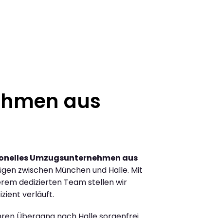
ehmen aus
ionelles Umzugsunternehmen aus
gen zwischen München und Halle. Mit
rem dedizierten Team stellen wir
zient verläuft.
Ihren Übergang nach Halle sorgenfrei