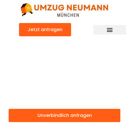
Zum
Inhalt
springen
Jetzt anfragen
Günstiger Erlangen Umzug
Umzug
München
Erlangen
Unverbindlich anfragen