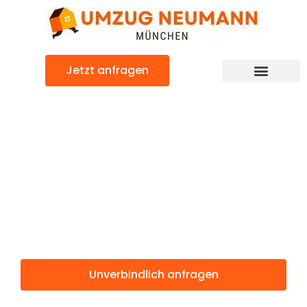
Zum
Inhalt
springen
Jetzt anfragen
Günstiger Remscheid Umzug
Umzug
München
Remscheid
Unverbindlich anfragen