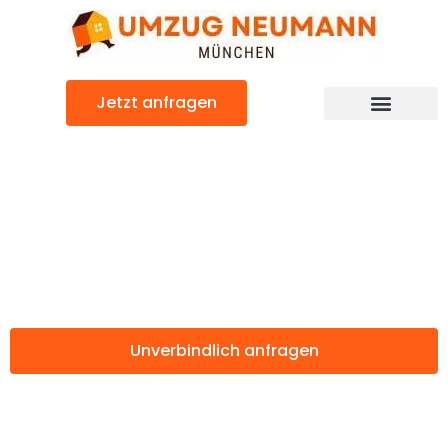
Zum
Inhalt
springen
Jetzt anfragen
Unsere Kosten & Preise
Umzugskosten
München
Unverbindlich anfragen
Weitere Informationen