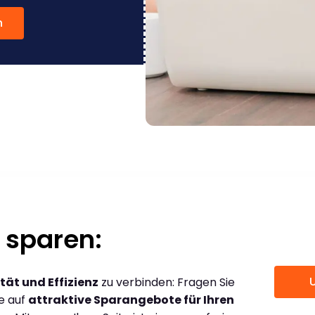
n
 sparen:
tät und Effizienz
zu verbinden: Fragen Sie
ce auf
attraktive Sparangebote für Ihren