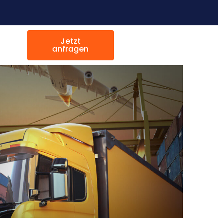
Jetzt
anfragen