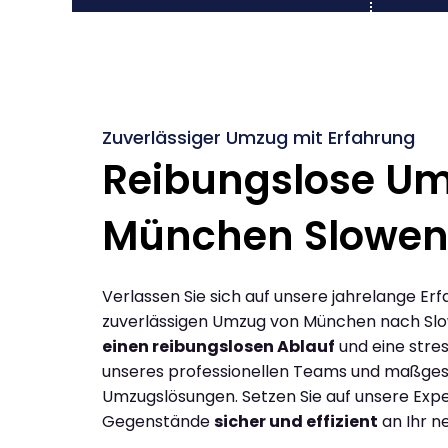
Zuverlässiger Umzug mit Erfahrung
Reibungslose U
München Slowen
Verlassen Sie sich auf unsere jahrelange Erf
zuverlässigen Umzug von München nach Slo
einen reibungslosen Ablauf
und eine stres
unseres professionellen Teams und maßges
Umzugslösungen. Setzen Sie auf unsere Expe
Gegenstände
sicher und effizient
an Ihr n