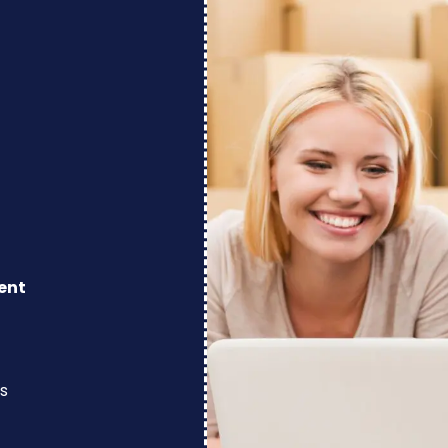
ent
s