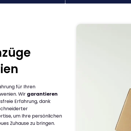
mzüge
ien
ahrung für Ihren
wenien. Wir
garantieren
sfreie Erfahrung, dank
chneiderter
rtise, um Ihre persönlichen
eues Zuhause zu bringen.