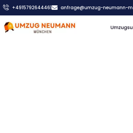
Zum
+4915792644461
anfrage@umzug-neumann-mu
Inhalt
springen
Umzugsu
Günstiger Grosuplje Umzug
Umzug
Münche