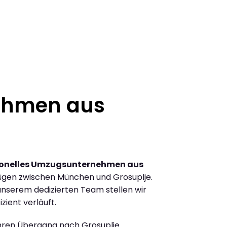
ehmen aus
ionelles Umzugsunternehmen aus
ügen zwischen München und Grosuplje.
nserem dedizierten Team stellen wir
zient verläuft.
Ihren Übergang nach Grosuplje