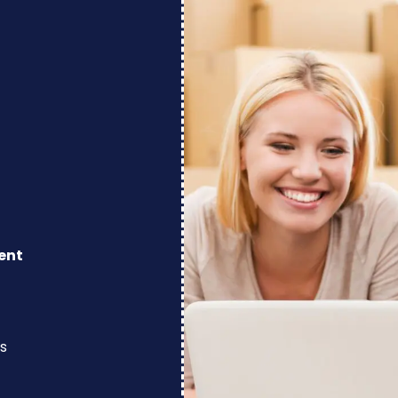
ent
s