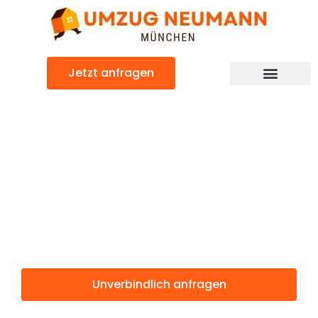
Zum
Inhalt
springen
Jetzt anfragen
Günstiger Frankreich Umzug
Umzug
München
Frankreich
Unverbindlich anfragen