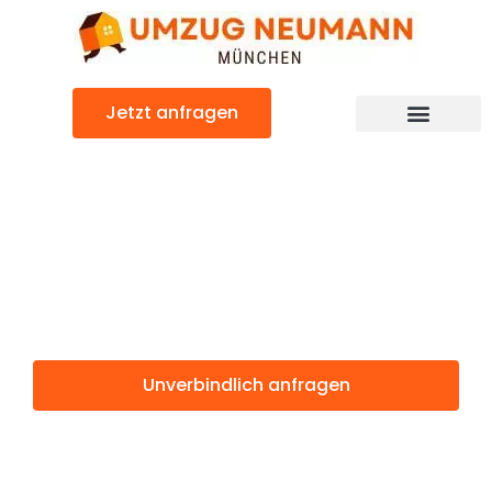
Zum
Inhalt
springen
Jetzt anfragen
Günstiger Nancy Umzug
Umzug
München Nancy
Unverbindlich anfragen
Weitere Informationen