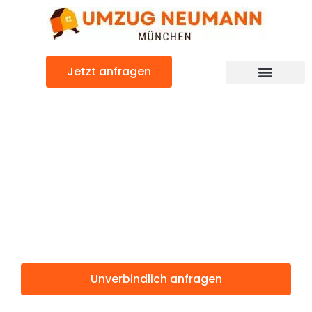
Zum
Inhalt
springen
Jetzt anfragen
Günstiger Potsdam Umzug
Umzug
München
Potsdam
Unverbindlich anfragen