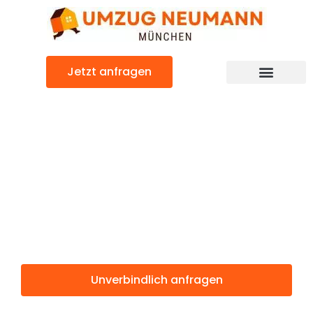
Zum
Inhalt
springen
Jetzt anfragen
Günstiger Southampton Umzug
Umzug
München
Southampton
Unverbindlich anfragen