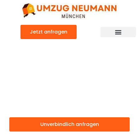
Zum
Inhalt
springen
Jetzt anfragen
Günstiger Slough Umzug
Umzug
München
Slough
Unverbindlich anfragen