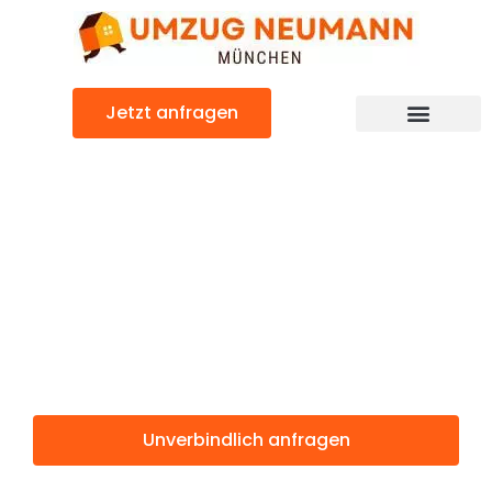
Zum
Inhalt
springen
Jetzt anfragen
Günstiger Renfrewshire Umzug
Umzug
München
Renfrewshire
Unverbindlich anfragen