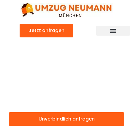
Zum
Inhalt
springen
Jetzt anfragen
Günstiger Salamanca Umzug
Umzug
München
Salamanca
Unverbindlich anfragen