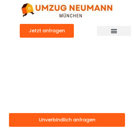
Zum
Inhalt
springen
Jetzt anfragen
Günstiger Burgos Umzug
Umzug
München
Burgos
Unverbindlich anfragen