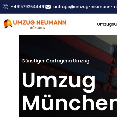
Zum
+4915792644461
anfrage@umzug-neumann-mu
Inhalt
springen
Umzugsu
Günstiger Cartagena Umzug
Umzug
Münche