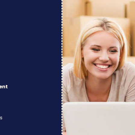
ent
s