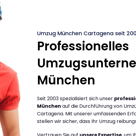
Umzug München Cartagena seit 20
Professionelles
Umzugsuntern
München
Seit 2003 spezialisiert sich unser
profess
München
auf die Durchführung von Umz
Cartagena. Mit unserer umfassenden Erf
stellen wir sicher, dass Ihr Umzug reibungs
Vertrauen Sie auf
unsere Expertise
, um 