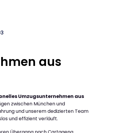
03
ehmen aus
ionelles Umzugsunternehmen aus
ügen zwischen München und
ahrung und unserem dedizierten Team
los und effizient verläuft.
Ihren Übergang nach Cartagena