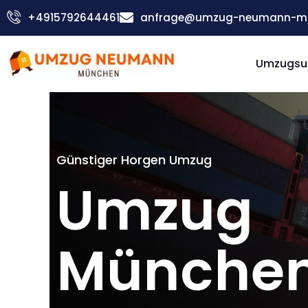
Zum
+4915792644461
anfrage@umzug-neumann-mu
Inhalt
springen
Umzugsu
Günstiger Horgen Umzug
Umzug
Münche