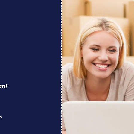
ent
s