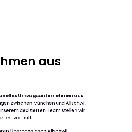
ehmen aus
ionelles Umzugsunternehmen aus
gen zwischen München und Allschwil.
nserem dedizierten Team stellen wir
zient verläuft.
Ihren Übergang nach Allschwil