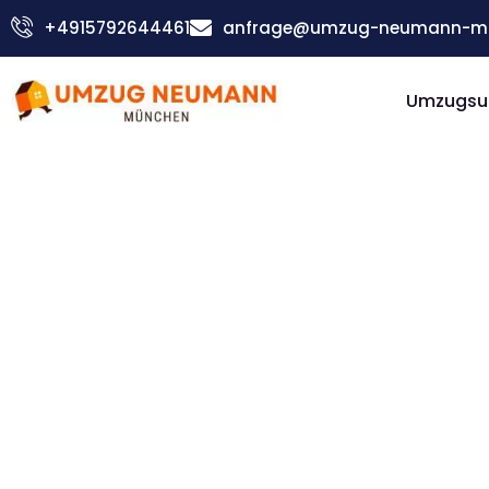
Zum
+4915792644461
anfrage@umzug-neumann-mu
Inhalt
springen
Umzugsu
Günstiger Allschwil Umzug
Umzug
Münche