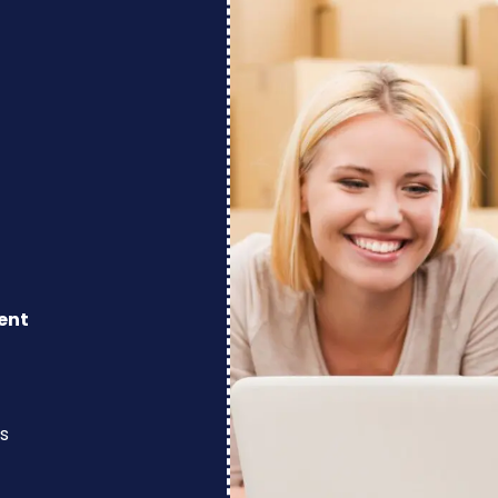
ent
s