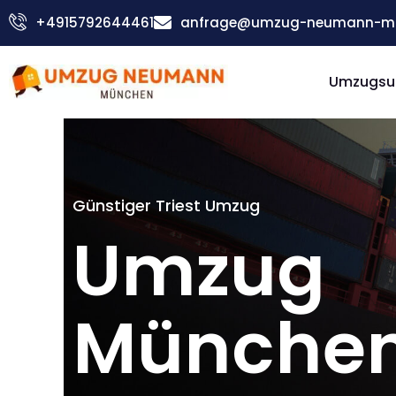
Zum
+4915792644461
anfrage@umzug-neumann-mu
Inhalt
springen
Umzugsu
Günstiger Triest Umzug
Umzug
München 