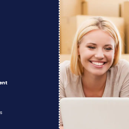
ent
s