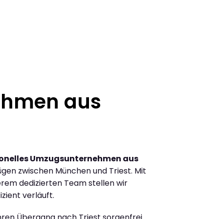
ehmen aus
ionelles Umzugsunternehmen aus
gen zwischen München und Triest. Mit
rem dedizierten Team stellen wir
zient verläuft.
Ihren Übergang nach Triest sorgenfrei