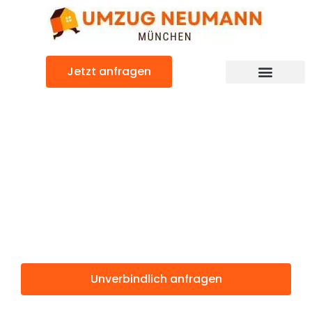
Zum
Inhalt
springen
Jetzt anfragen
Günstiger Livorno Umzug
Umzug
München
Livorno
Unverbindlich anfragen