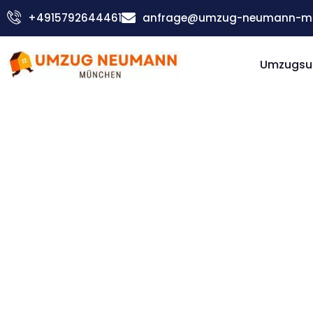
Zum
+4915792644461
anfrage@umzug-neumann-mu
Inhalt
springen
Umzugsu
Günstiger Tuzla Umzug
Umzug
München