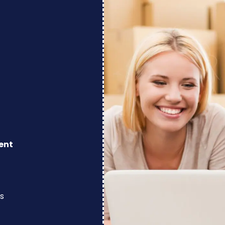
ent
s