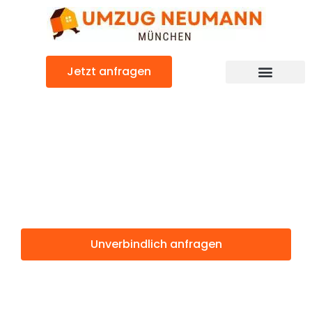
Zum
Inhalt
springen
Jetzt anfragen
Günstiger Split Umzug
Umzug
München Split
Unverbindlich anfragen
Weitere Informationen