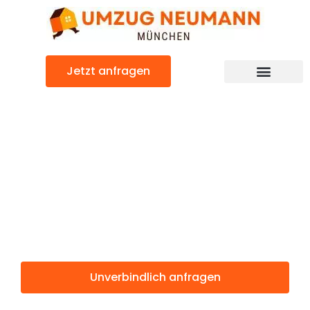
Zum
Inhalt
springen
Jetzt anfragen
Günstiger Paphos Umzug
Umzug
München
Paphos
Unverbindlich anfragen