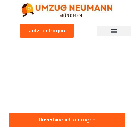
Zum
Inhalt
springen
Jetzt anfragen
Günstiger Kayseri Umzug
Umzug
München
Kayseri
Unverbindlich anfragen