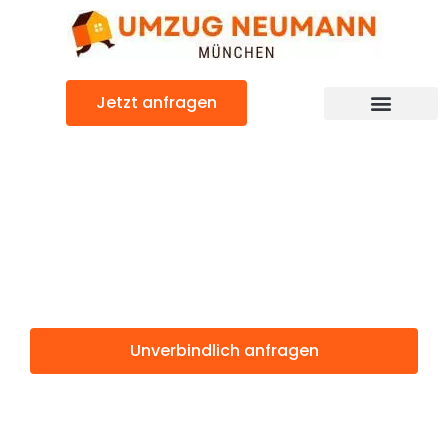
Zum
Inhalt
springen
Jetzt anfragen
Günstiger Aydin Umzug
Umzug
München Aydin
Unverbindlich anfragen
Weitere Informationen