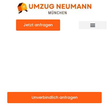
Zum
Inhalt
springen
Jetzt anfragen
Günstiger Białystok Umzug
Umzug
München
Białystok
Unverbindlich anfragen