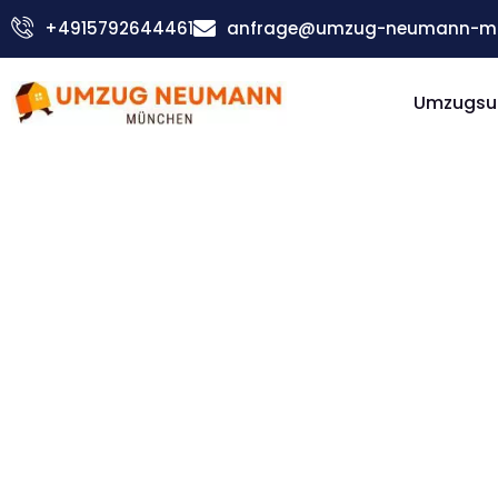
Zum
+4915792644461
anfrage@umzug-neumann-mu
Inhalt
springen
Umzugsu
Günstiger Suceava Umzug
Umzug
Münche