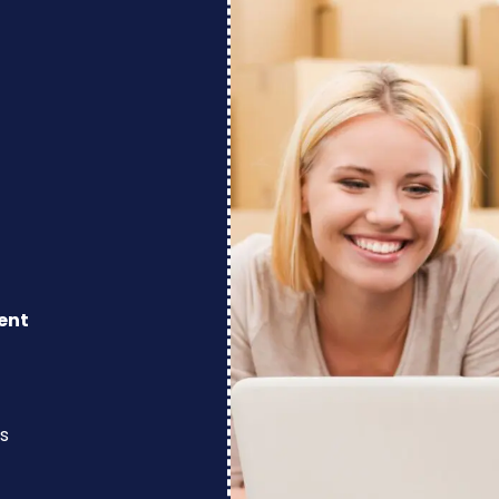
ent
s