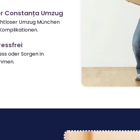
er Constanța Umzug
nahtloser Umzug München
Komplikationen.
essfrei
ss oder Sorgen in
mmen.