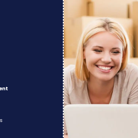
ent
s