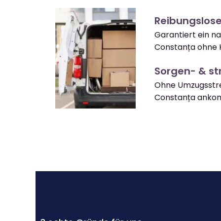
Reibungslos
Garantiert ein 
Constanța ohne 
Sorgen- & str
Ohne Umzugsstre
Constanța anko