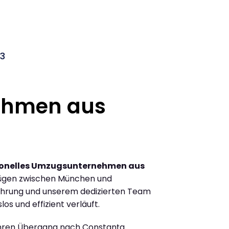
3
ehmen aus
ionelles Umzugsunternehmen aus
ügen zwischen München und
ahrung und unserem dedizierten Team
los und effizient verläuft.
Ihren Übergang nach Constanța