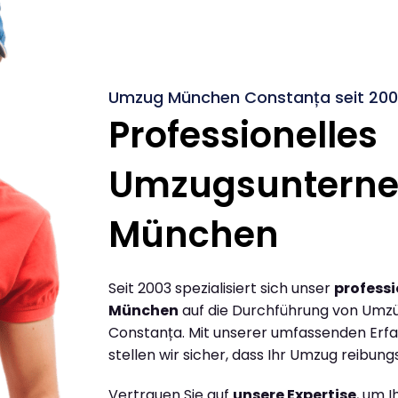
Umzug München Constanța seit 200
Professionelles
Umzugsuntern
München
Seit 2003 spezialisiert sich unser
profess
München
auf die Durchführung von Umz
Constanța. Mit unserer umfassenden Erf
stellen wir sicher, dass Ihr Umzug reibungs
Vertrauen Sie auf
unsere Expertise
, um 