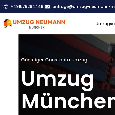
Zum
+4915792644461
anfrage@umzug-neumann-mu
Inhalt
springen
Umzugsu
Günstiger Constanța Umzug
Umzug
Münche