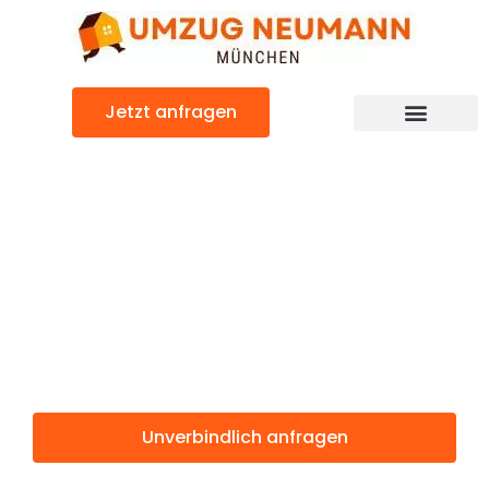
Zum
Inhalt
springen
Jetzt anfragen
Günstiger Charleroi Umzug
Umzug
München
Charleroi
Unverbindlich anfragen