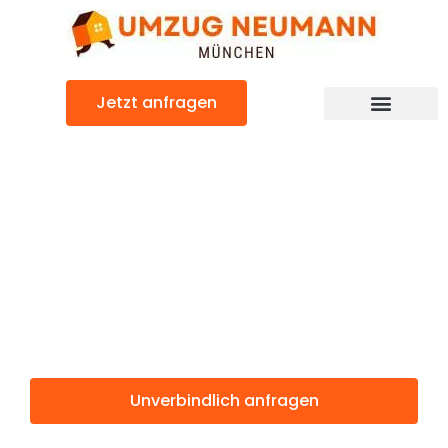
Zum
Inhalt
springen
Jetzt anfragen
Günstiger Antwerpen Umzug
Umzug
München
Antwerpen
Unverbindlich anfragen