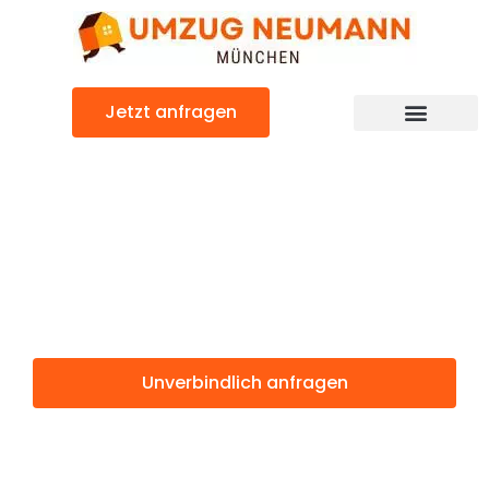
Zum
Inhalt
springen
Jetzt anfragen
Günstiger Pécs Umzug
Umzug
München Pécs
Unverbindlich anfragen
Weitere Informationen