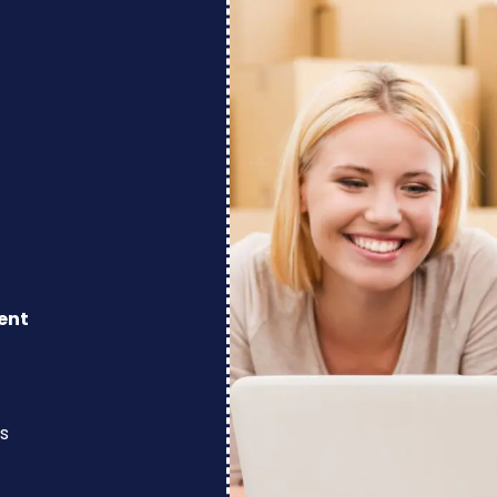
ent
s