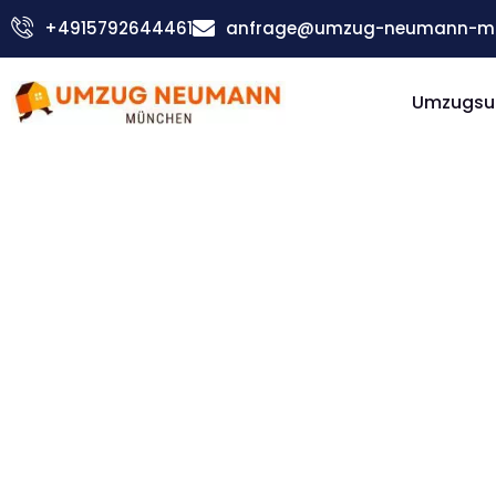
Zum
+4915792644461
anfrage@umzug-neumann-mu
Inhalt
springen
Umzugsu
Günstiger Budweis Umzug
Umzug
Münche