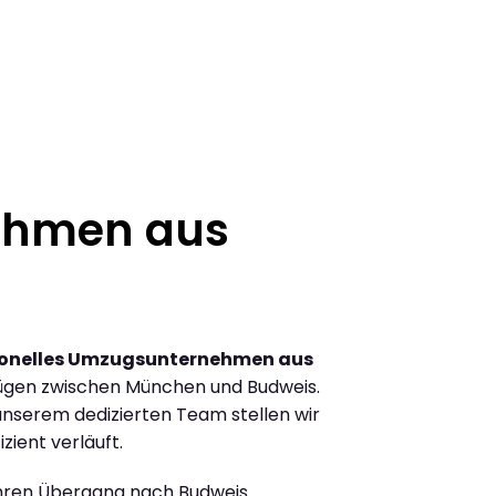
ehmen aus
ionelles Umzugsunternehmen aus
ügen zwischen München und Budweis.
nserem dedizierten Team stellen wir
zient verläuft.
Ihren Übergang nach Budweis