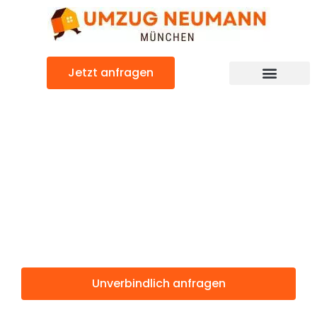
Zum
Inhalt
springen
Jetzt anfragen
Günstiger Kruševac Umzug
Umzug
München
Kruševac
Unverbindlich anfragen