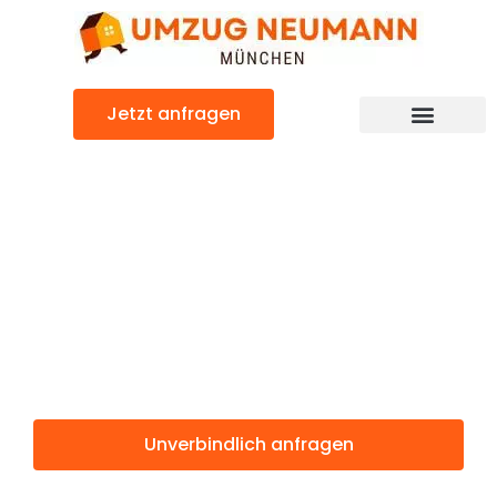
Zum
Inhalt
springen
Jetzt anfragen
Günstiger Göteborg Umzug
Umzug
München
Göteborg
Unverbindlich anfragen