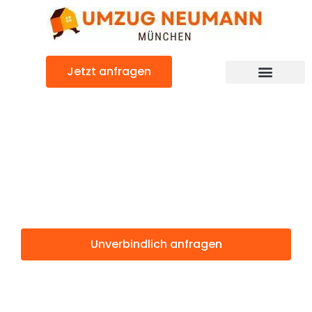
Zum
Inhalt
springen
Jetzt anfragen
Günstiger Traun Umzug
Umzug
München Traun
Unverbindlich anfragen
Weitere Informationen