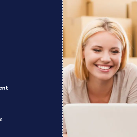
ent
s