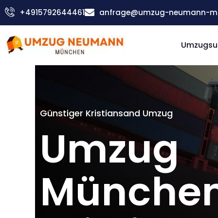
Zum
+4915792644461
anfrage@umzug-neumann-mu
Inhalt
springen
Umzugsu
Günstiger Kristiansand Umzug
Umzug
Münche