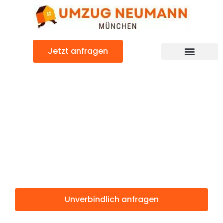
Zum
Inhalt
springen
Jetzt anfragen
Günstiger Rotterdam Umzug
Umzug
München
Rotterdam
Unverbindlich anfragen