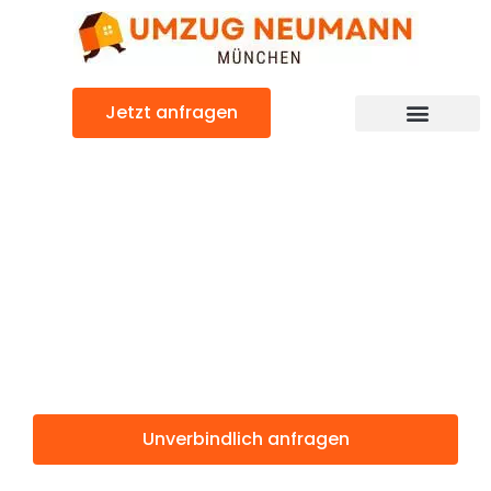
Zum
Inhalt
springen
Jetzt anfragen
Günstiger Tampere Umzug
Umzug
München
Tampere
Unverbindlich anfragen