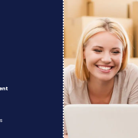
ent
s