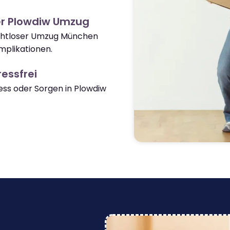
er Plowdiw Umzug
nahtloser Umzug München
mplikationen.
essfrei
ss oder Sorgen in Plowdiw