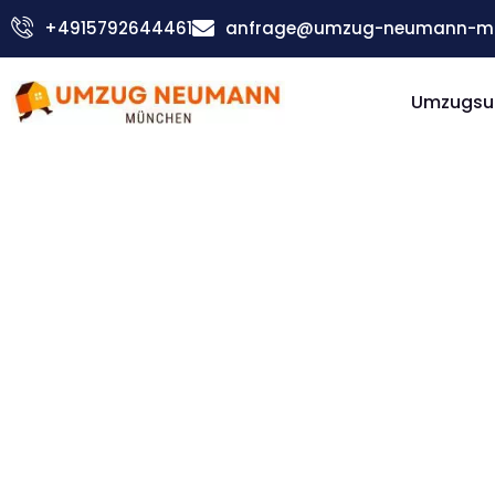
Zum
+4915792644461
anfrage@umzug-neumann-mu
Inhalt
springen
Umzugsu
Günstiger Plowdiw Umzug
Umzug
Münche