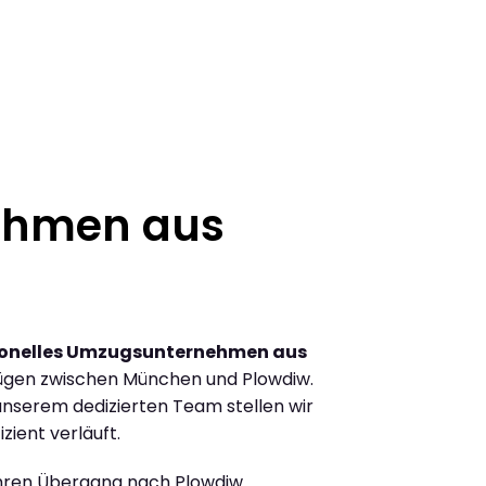
ehmen aus
ionelles Umzugsunternehmen aus
ügen zwischen München und Plowdiw.
nserem dedizierten Team stellen wir
zient verläuft.
Ihren Übergang nach Plowdiw